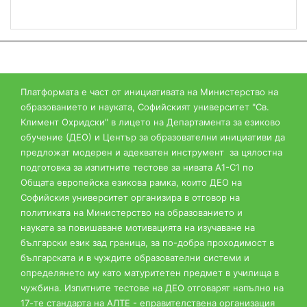
Платформата е част от инициативата на Министерство на
образованието и науката, Софийският университет "Св.
Климент Охридски" в лицето на Департамента за езиково
обучение (ДЕО) и Център за образователни инициативи да
предложат модерен и адекватен инструмент за цялостна
подготовка за изпитните тестове за нивата А1-С1 по
Общата европейска езикова рамка, които ДЕО на
Софийския университет организира в отговор на
политиката на Министерство на образованието и
науката за повишаване мотивацията на изучаване на
български език зад граница, за по-добра проходимост в
българската и в чуждите образователни системи и
определянето му като матуритетен предмет в училища в
чужбина. Изпитните тестове на ДЕО отговарят напълно на
17-те стандарта на АЛТЕ - еправителствена организация